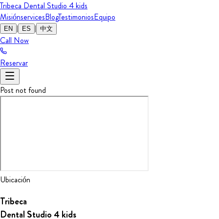
Tribeca Dental Studio
4 kids
Misión
services
Blog
Testimonios
Equipo
|
|
EN
ES
中文
Call Now
Reservar
Post not found
Ubicación
Tribeca
Dental Studio
4 kids