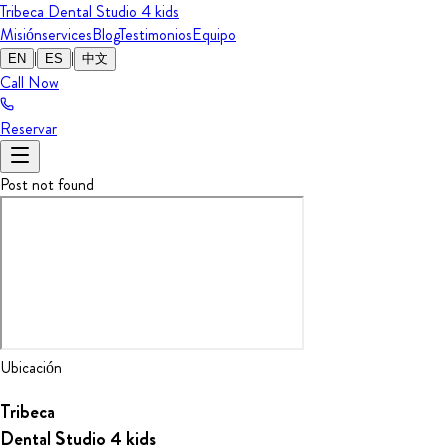
Tribeca Dental Studio
4 kids
Misión
services
Blog
Testimonios
Equipo
|
|
EN
ES
中文
Call Now
Reservar
Post not found
Ubicación
Tribeca
Dental Studio
4 kids