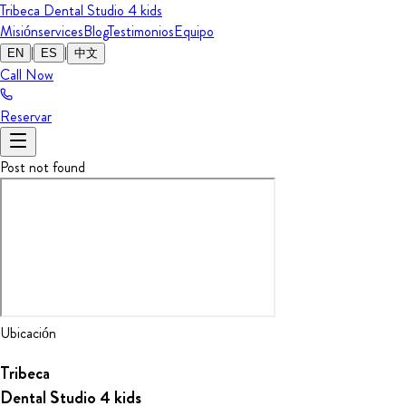
Tribeca Dental Studio
4 kids
Misión
services
Blog
Testimonios
Equipo
|
|
EN
ES
中文
Call Now
Reservar
Post not found
Ubicación
Tribeca
Dental Studio
4 kids