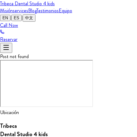
Tribeca Dental Studio
4 kids
Misión
services
Blog
Testimonios
Equipo
|
|
EN
ES
中文
Call Now
Reservar
Post not found
Ubicación
Tribeca
Dental Studio
4 kids